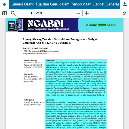
Sinergi Orang Tua dan Guru dalam Penggunaan Gadget Generasi Alfa di TK ABA 15 Madiun